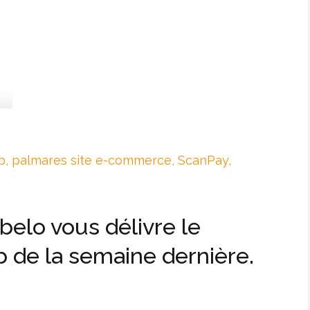
b
,
palmares site e-commerce
,
ScanPay
,
elo vous délivre le
b de la semaine dernière.