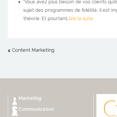
“Vous avez plus besoin de vos clients qu’i
sujet des programmes de fidélité, il est i
théorie. Et pourtant…
lire la suite
Navigation
Content Marketing
de
l’article
Marketing
Communication