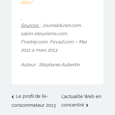
2012/
Sources :
Journaldunet.com,
salon-etourisme.com,
Fivetrip.com, Fevad.com – Mai
2012 à mars 2013
Auteur : Stéphanie Aubertin
Navigation
Le profil de l’e-
L’actualité Web en
concentré
consommateur 2013
de