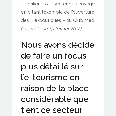
spécifiques au secteur du voyage
en
en citant l’exemple de l’ouverture
1ère
des « e-boutiques » du Club Med
place
(cf article su 19 février 2012)
pour
l’e-
Nous avons décidé
commerce!
de faire un focus
plus détaillé sur
l’e-tourisme en
raison de la place
considérable que
tient ce secteur