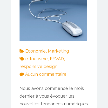
Economie
,
Marketing
e-tourisme
,
FEVAD
,
responsive design
sur
Aucun commentaire
Le
Nous avons commencé le mois
secteur
dernier à vous évoquer les
du
nouvelles tendances numériques
tourisme,